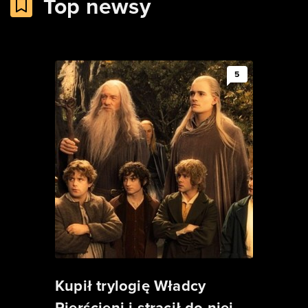
Top newsy
5
Kupił trylogię Władcy
Pierścieni i stracił do niej