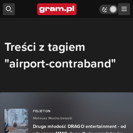
Treści z tagiem
"airport-contraband"
FELIETON
Mateusz Mucharzewski
Druga młodość DRAGO entertainment - od