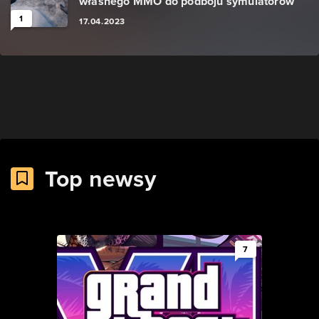
własnego MMO do podboju symulatorów
1
17.04.2023
Top newsy
7