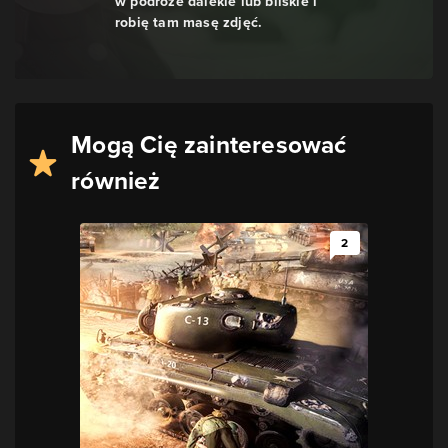
w podróże dalekie lub bliskie i
robię tam masę zdjęć.
Mogą Cię zainteresować
również
2