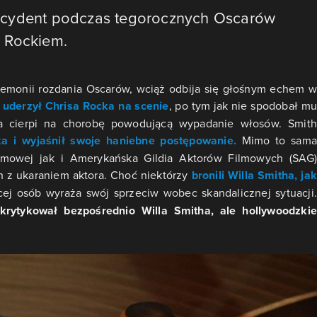
ncydent podczas tegorocznych Oscarów
 Rockiem.
remonii rozdania Oscarów, wciąż odbija się głośnym echem w
h uderzył Chrisa Rocka na scenie
, po tym jak nie spodobał mu
óra cierpi na chorobę powodującą wypadanie włosów. Smith
ka i wyjaśnił swoje haniebne postępowanie.
Mimo to sama
lmowej jak i Amerykańska Gildia Aktorów Filmowych (SAG)
h z ukaraniem aktora. Choć niektórzy
bronili Willa Smitha, jak
ej osób wyraża swój sprzeciw wobec skandalicznej sytuacji
skrytykował bezpośrednio Willa Smitha, ale hollywoodzkie