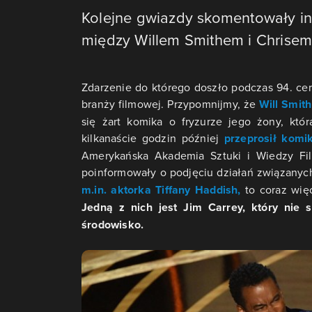
Kolejne gwiazdy skomentowały i
między Willem Smithem i Chrisem
Zdarzenie do którego doszło podczas 94. ce
branży filmowej. Przypomnijmy, że
Will Smit
się żart komika o fryzurze jego żony, kt
kilkanaście godzin później
przeprosił komi
Amerykańska Akademia Sztuki i Wiedzy Fi
poinformowały o podjęciu działań związanyc
m.in. aktorka Tiffany Haddish,
to coraz więc
Jedną z nich jest Jim Carrey, który nie 
środowisko.