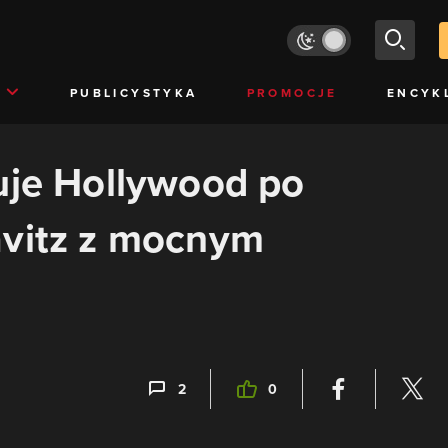
PUBLICYSTYKA
PROMOCJE
ENCYK
uje Hollywood po
avitz z mocnym
2
0