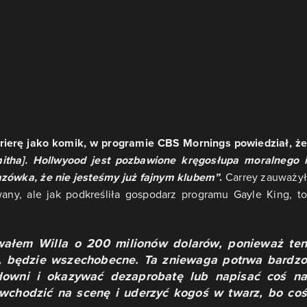
arierę jako komik, w programie CBS Mornings powiedział, że
mitha]. Hollwyood jest pozbawione kręgosłupa moralnego i
zówka, że nie jesteśmy już fajnym klubem”
.
Carrey zauważy
any, ale jak podkreśliła gospodarz programu Gayle King, to
wałem Willa o 200 milionów dolarów, ponieważ ten
e, będzie wszechobecne. Ta zniewaga potrwa bardzo
downi i okazywać dezaprobatę lub napisać coś na
 wchodzić na scenę i uderzyć kogoś w twarz, bo coś