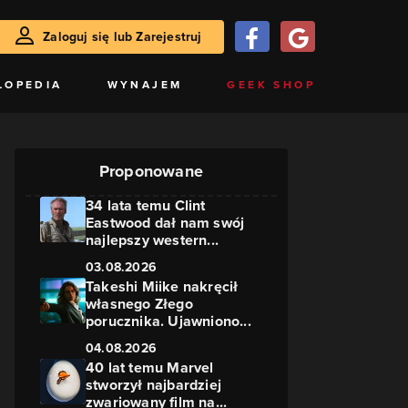
Zaloguj się lub Zarejestruj
LOPEDIA
WYNAJEM
GEEK SHOP
Proponowane
34 lata temu Clint
Eastwood dał nam swój
najlepszy western...
03.08.2026
Takeshi Miike nakręcił
własnego Złego
porucznika. Ujawniono...
04.08.2026
40 lat temu Marvel
stworzył najbardziej
zwariowany film na...