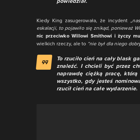
powiedział.
Kiedy King zasugerowała, że incydent
„nas
eskalacji, to pojawiło się znikąd, ponieważ W
nic przeciwko Willowi Smithowi i życzy mu
wielkich rzeczy, ale to
“nie był dla niego dob
To rzuciło cień na cały blask g
znaleźć. I chcieli być przez c
naprawdę ciężką pracę, którą 
wszystko, gdy jesteś nominowa
rzucił cień na całe wydarzenie.