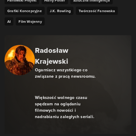
Fanowski Projekt
Harry Potter
Sztuczna Inteligencja
Grafiki Koncepcyjne
J.K. Rowling
Twórczość Fanowska
AI
Film Wojenny
Radosław
Krajewski
Ogarniacz wszystkiego co
związane z pracą newsroomu.
Większość wolnego czasu
spędzam na oglądaniu
filmowych nowości i
nadrabianiu zaległych seriali.