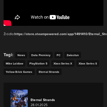
Źródło:
https://store.steampowered.com/app/1491410/Eternal_Str
Tagi:
News
Data Premiery
PC
Zwiastun
Mike Laidlaw
PlayStation 5
Xbox Series X
Xbox Series S
Yellow Brick Games
Eternal Strands
Eternal Strands
28.01.2025