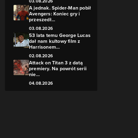
03.08.2026
A jednak. Spider-Man pobił
Avengers: Koniec gry i
przeszedł...
03.08.2026
53 lata temu George Lucas
dał nam kultowy film z
Harrisonem...
02.08.2026
Attack on Titan 3 z datą
premiery. Na powrót serii
nie...
04.08.2026