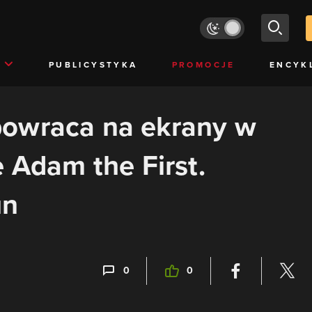
PUBLICYSTYKA
PROMOCJE
ENCYK
owraca na ekrany w
e Adam the First.
un
0
0