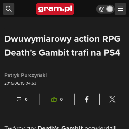
Dwuwymiarowy action RPG
Death's Gambit trafi na PS4
Patryk Purczyński
2015/06/15 04:53
0
0
Twórcy gry
Death's Gambit
potwierdzili,