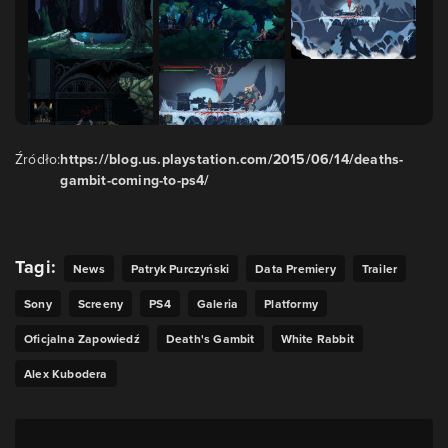
Źródło:
https://blog.us.playstation.com/2015/06/14/deaths-
gambit-coming-to-ps4/
Tagi:
News
Patryk Purczyński
Data Premiery
Trailer
Sony
Screeny
PS4
Galeria
Platformy
Oficjalna Zapowiedź
Death's Gambit
White Rabbit
Alex Kubodera