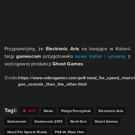
Przypomnijmy, że
Electronic Arts
na trwające w Kolonii
targi
gamescom
przygotowało
nowy trailer i screeny
z
wyścigowej produkcji
Ghost Games
.
Źródło:
https://www.videogamer.com/ps4/need_for_speed_rivals/
gen_console_than_the_other.html
Tagi:
HOT
News
Patryk Purczyński
Electronic Arts
Gamescom
Gamescom 2013
Next-Gen
Ghost Games
Need For Speed: Rivals
PS4 Vs Xbox One