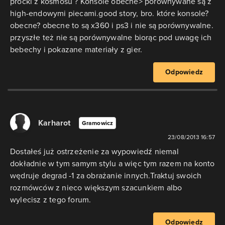
procki z kosmosu ? Konsole obecne> porównywane są z
high-endowymi piecami.good story, bro. które konsole?
obecne? obecne to są x360 i ps3 i nie są porównywalne.
przyszłe też nie są porównywalne biorąc pod uwagę ich
bebechy i pokazane materiały z gier.
Odpowiedz
Karharot
Gramowicz
23/08/2013 16:57
Dostałeś już ostrzeżenie za wypowiedź niemal
dokładnie w tym samym stylu a więc tym razem na konto
wędruje degrad -1 za obrażanie innych.Traktuj swoich
rozmówców z nieco większym szacunkiem albo
wylecisz z tego forum.
Odpowiedz