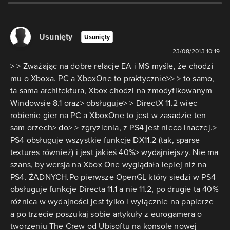
Usunięty
Usunięty
23/08/2013 10:19
> > Zważając na dobre relacje EA i MS myślę, że chodzi
mu o Xboxa. PC a XboxOne to praktycznie>> > to samo,
ta sama architektura, Xbox chodzi na zmodyfikowanym
Windowsie 8.1 oraz> obsługuje> > DirectX 11.2 więc
robienie gier na PC a XboxOne to jest w zasadzie ten
sam orzech> do> > zgryzienia, z PS4 jest nieco inaczej.>
PS4 obsługuje wszystkie funkcje DX11.2 (tak, sparse
textures również) i jest jakieś 40%> wydajniejszy. Nie ma
szans, by wersja na Xbox One wyglądała lepiej niż na
PS4. ŻADNYCH.Po pierwsze OpenGL który siedzi w PS4
obsługuje funkcje Directa 11.1 a nie 11.2, po drugie ta 40%
różnica w wydajności jest tylko i wyłącznie na papierze
a po trzecie poszukaj sobie artykuły z eurogamera o
tworzeniu The Crew od Ubisoftu na konsole nowej