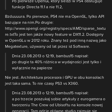
Po pierwsze OpenGL który siedzi w PS4 obsługuje
funkcje Directa 11.1 a nie 11.2,
Bzduuuura. Po pierwsze, PS4 nie ma OpenGL, tylko API
bazujące na nim.Po drugie:
http://www.opengl.org/registry/specs/AMD/sparse_textu
re.txtTo jest ten jakże nowy feature w DX11.2. Dostępny
w OpenGLu w 2012 roku. Znany też pod inną nazwą jako
Megatexture, używany od lat przez id Software.
Dnia 23.08.2013 o 12:19, bambus15 napisał:
po drugie ta 40% różnica w wydajności jest tylko i
wyłącznie na papierze
Nie jest. Architektura procesora i GPU w obu konsolach
jest taka sama. To nie czasy PS3 vs X360.
Dnia 23.08.2013 o 12:19, bambus15 napisał:
a po trzecie poszukaj sobie artykuły z eurogamera o
tworzeniu The Crew od Ubisoftu na konsole nowej
generacji. Tam gdzie główne studio zajmuje się