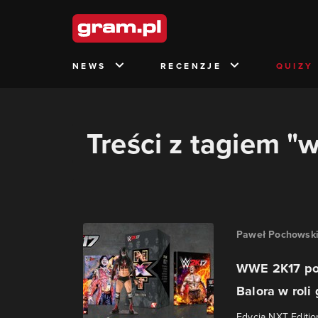
NEWS
RECENZJE
QUIZY
Treści z tagiem "
Paweł Pochowsk
WWE 2K17 poja
Balora w roli
Edycja NXT Editio