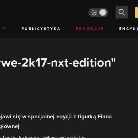
PUBLICYSTYKA
PROMOCJE
ENCYK
wwe-2k17-nxt-edition"
i
wi się w specjalnej edycji z figurką Finna
 głównej
n będzie dostępna w limitowanym nakładzie.