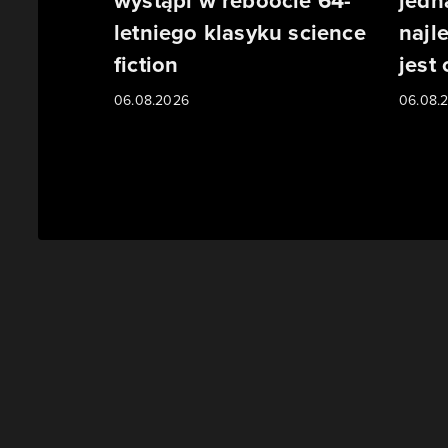
wystąpi w reboocie 64-
jedn
letniego klasyku science
najl
fiction
jest
06.08.2026
06.08.