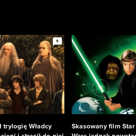
5
ł trylogię Władcy
Skasowany film Star
cieni i stracił do niej
Wars jednak powstan