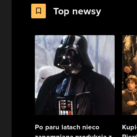
Top newsy
Po paru latach nieco
Kupi
zapomniana produkcja z
Pierś