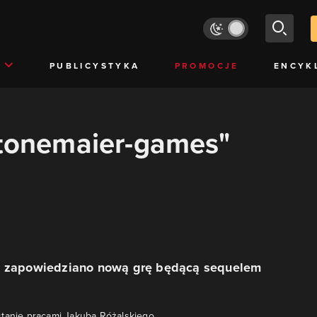
PUBLICYSTYKA
PROMOCJE
ENCYK
stonemaier-games"
– zapowiedziano nową grę będącą sequelem
tanie pracami Jakuba Różalskiego.