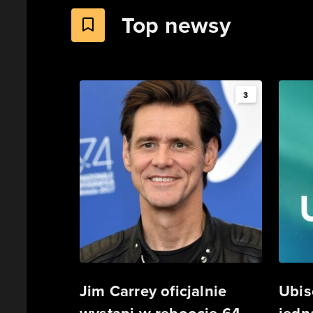
Top newsy
3
Jim Carrey oficjalnie
Ubis