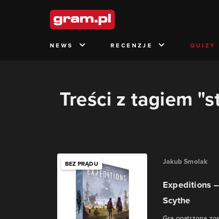
NEWS
RECENZJE
QUIZY
Treści z tagiem "
Jakub Smolak
BEZ PRĄDU
Expeditions 
Scythe
Gra opatrzona zos