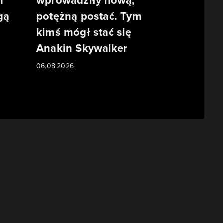
m
wprowadziły nową,
gą
potężną postać. Tym
kimś mógł stać się
Anakin Skywalker
06.08.2026