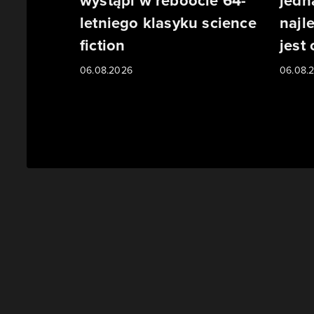
wystąpi w reboocie 64-
jedn
letniego klasyku science
najl
fiction
jest
06.08.2026
06.08.