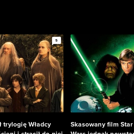
5
ł trylogię Władcy
Skasowany film Star
cieni i stracił do niej
Wars jednak powstan