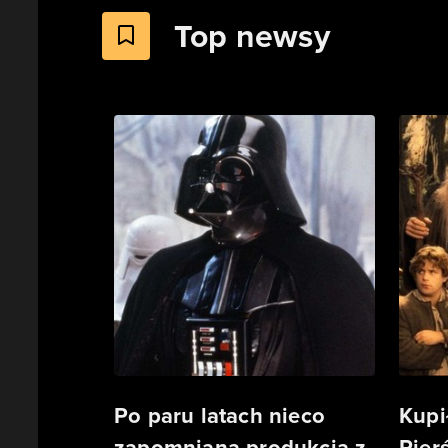
Top newsy
Po paru latach nieco
Kupi
zapomniana produkcja z
Pierś