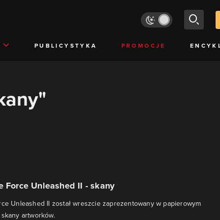
PUBLICYSTYKA
PROMOCJE
ENCYK
skany"
e Force Unleashed II - skany
orce Unleashed II został wreszcie zaprezentowany w papierowym
 skany artworków.