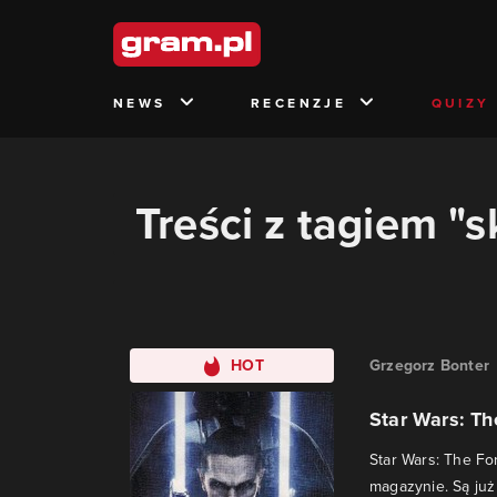
NEWS
RECENZJE
QUIZY
Treści z tagiem "
HOT
Grzegorz Bonter
Star Wars: Th
Star Wars: The F
magazynie. Są już