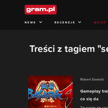
NEWS
RECENZJE
QUIZY
Treści z tagiem "
Robert Sawicki
Gameplay tra
co się da
Zaczynam się czuć