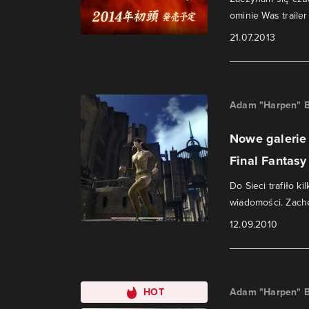
ominie Was traile
21.07.2013
Adam "Harpen" B
Nowe galerie 
Final Fantasy 
Do Sieci trafiło ki
wiadomości. Zachę
12.09.2010
HOT
Adam "Harpen" B