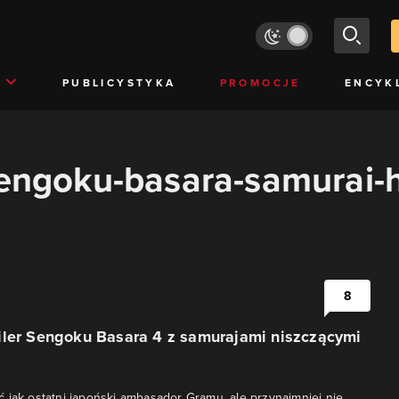
PUBLICYSTYKA
PROMOCJE
ENCYK
sengoku-basara-samurai-
8
iler Sengoku Basara 4 z samurajami niszczącymi
 jak ostatni japoński ambasador Gramu, ale przynajmniej nie