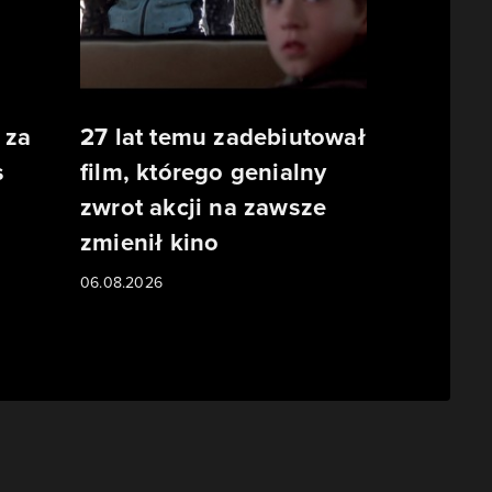
 za
27 lat temu zadebiutował
s
film, którego genialny
zwrot akcji na zawsze
o
zmienił kino
06.08.2026