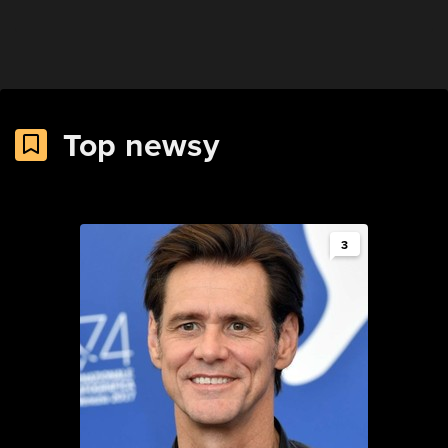
Top newsy
3