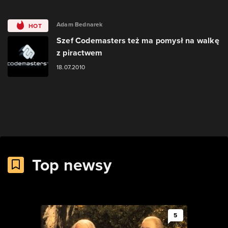
Adam Bednarek
HOT
Szef Codemasters też ma pomysł na walkę
z piractwem
18.07.2010
Top newsy
5