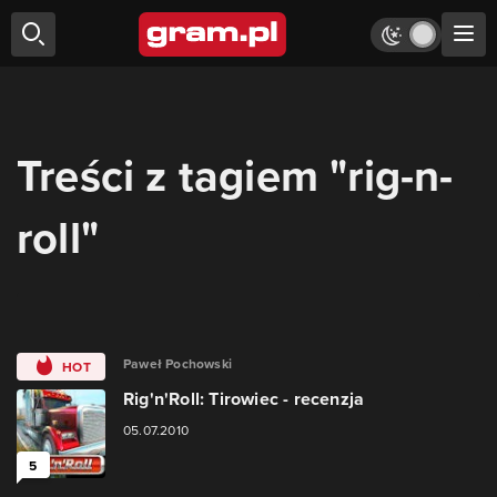
Treści z tagiem "rig-n-
roll"
Paweł Pochowski
HOT
Rig'n'Roll: Tirowiec - recenzja
05.07.2010
5