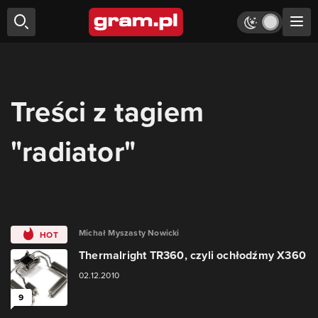
Treści z tagiem
"radiator"
Michał Myszasty Nowicki
HOT
Thermalright TR360, czyli ochłodźmy X360
02.12.2010
9