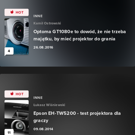
HOT
INNE
Kamil Ostrowski
Optoma GT1080e to dowód, że nie trzeba
majątku, by mieć projektor do grania
26.08.2016
4
HOT
INNE
Łukasz Wiśniewski
Epson EH-TW5200 - test projektora dla
graczy
09.08.2014
11