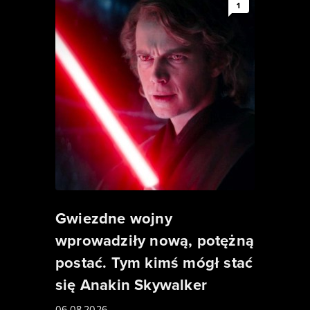
1
Gwiezdne wojny
wprowadziły nową, potężną
postać. Tym kimś mógł stać
się Anakin Skywalker
06.08.2026