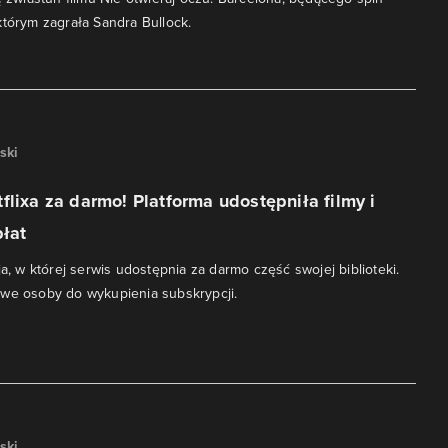
którym zagrała Sandra Bullock.
ski
flixa za darmo! Platforma udostępniła filmy i
płat
ja, w której serwis udostępnia za darmo część swojej biblioteki.
owe osoby do wykupienia subskrypcji.
ski