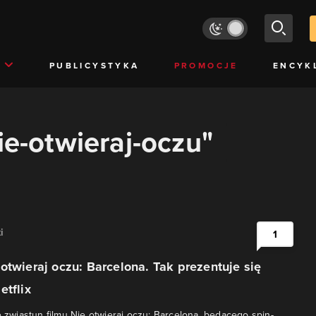
PUBLICYSTYKA
PROMOCJE
ENCYK
ie-otwieraj-oczu"
i
1
otwieraj oczu: Barcelona. Tak prezentuje się
etflix
ę zwiastun filmu Nie otwieraj oczu: Barcelona, będącego spin-