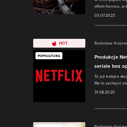
offem horroru, w 
03.07.2023
HOT
Radosław Krajew
POPKULTURA
Produkcje Net
seriale bez o
To już kolejna akc
Ma to zachęcić n
31.08.2020
Radosław Krajew