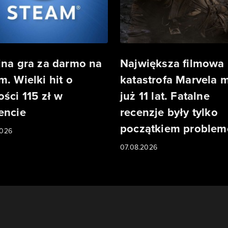
jna gra za darmo na
Największa filmowa
m. Wielki hit o
katastrofa Marvela 
ości 115 zł w
już 11 lat. Fatalne
encie
recenzje były tylko
początkiem proble
2026
07.08.2026