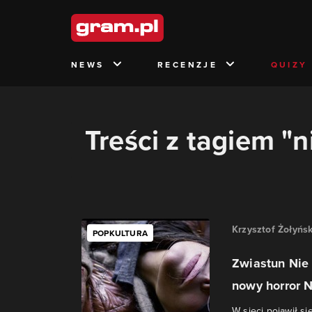
NEWS
RECENZJE
QUIZY
Treści z tagiem "n
Krzysztof Żołyńsk
POPKULTURA
Zwiastun Nie 
nowy horror N
W sieci pojawił si