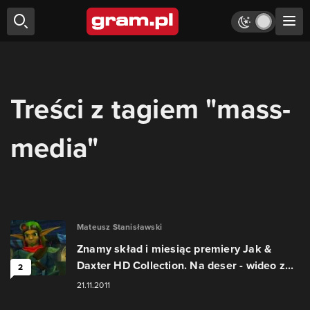
Treści z tagiem "mass-
media"
Mateusz Stanisławski
Znamy skład i miesiąc premiery Jak &
Daxter HD Collection. Na deser - wideo z...
2
21.11.2011