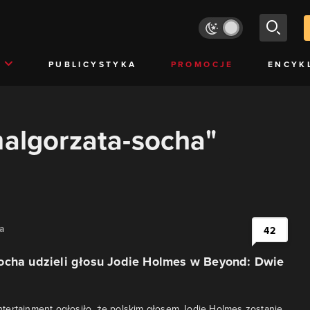
PUBLICYSTYKA
PROMOCJE
ENCYK
malgorzata-socha"
na
42
ocha udzieli głosu Jodie Holmes w Beyond: Dwie
tertainment ogłosiło, że polskim głosem Jodie Holmes zostanie