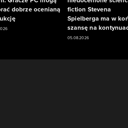
m. Gracze PC mogą
niedocenione scienc
rać dobrze ocenianą
fiction Stevena
ukcję
Spielberga ma w ko
szansę na kontynuac
2026
05.08.2026