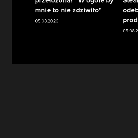
przełożona? "W ogóle by
Stea
mnie to nie zdziwiło"
odeb
prod
05.08.2026
05.08.