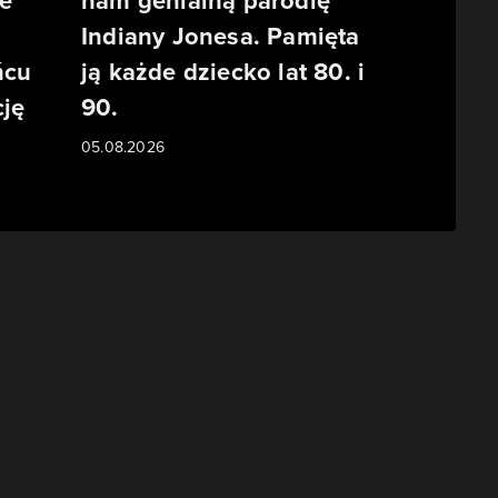
e
nam genialną parodię
Indiany Jonesa. Pamięta
ńcu
ją każde dziecko lat 80. i
ję
90.
05.08.2026