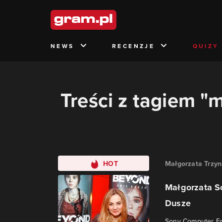
NEWS
RECENZJE
QUIZY
Treści z tagiem "
HOT
Małgorzata Trzy
Małgorzata S
Dusze
Sony Computer En