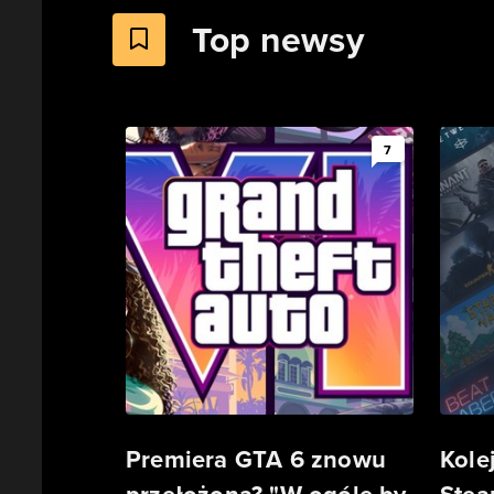
Top newsy
7
Premiera GTA 6 znowu
Kole