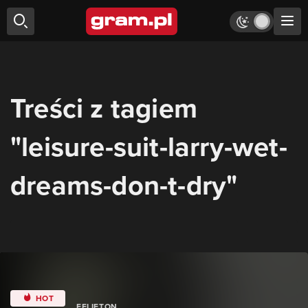
Treści z tagiem
"leisure-suit-larry-wet-
dreams-don-t-dry"
HOT
FELIETON