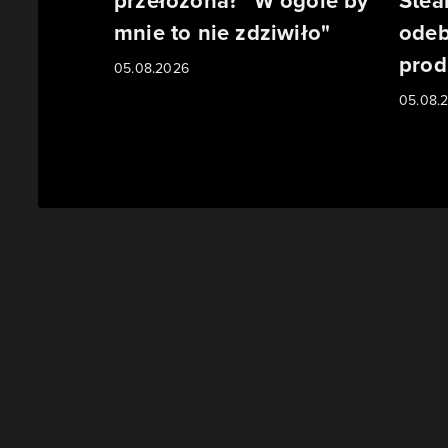
przełożona? "W ogóle by
Stea
mnie to nie zdziwiło"
odeb
prod
05.08.2026
05.08.