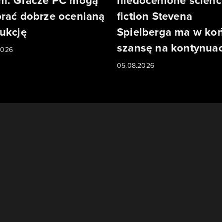
m. Gracze PC mogą
niedocenione scienc
rać dobrze ocenianą
fiction Stevena
ukcję
Spielberga ma w ko
szansę na kontynuac
2026
05.08.2026