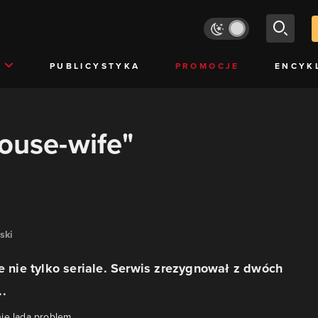
PUBLICYSTYKA
PROMOCJE
ENCYK
house-wife"
ski
je nie tylko seriale. Serwis zrezygnował z dwóch
.
ie lada problem.