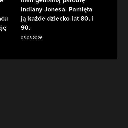
e
nam genialną parodię
Indiany Jonesa. Pamięta
ńcu
ją każde dziecko lat 80. i
ję
90.
05.08.2026