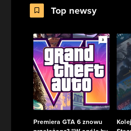
Top newsy
3
Premiera GTA 6 znowu
Kole