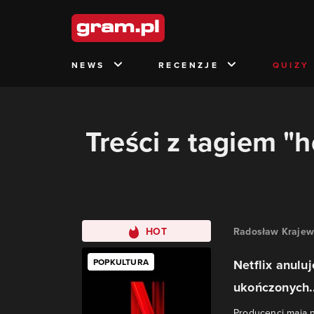
NEWS
RECENZJE
QUIZY
Treści z tagiem "
HOT
Radosław Krajew
POPKULTURA
Netflix anulu
ukończonych..
Producenci mają n