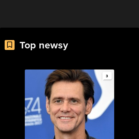
Top newsy
3