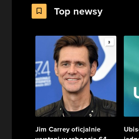
Top newsy
3
Jim Carrey oficjalnie
Ubis