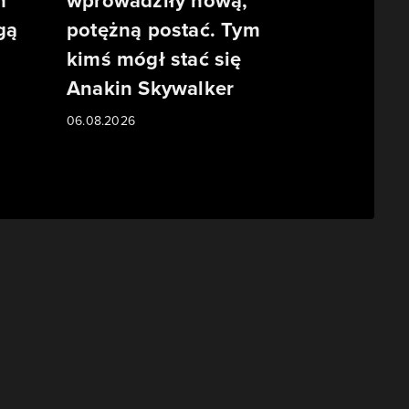
m
wprowadziły nową,
gą
potężną postać. Tym
kimś mógł stać się
Anakin Skywalker
06.08.2026