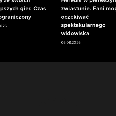
ą ze swoich
Heredis w pierwszy
epszych gier. Czas
zwiastunie. Fani mo
 ograniczony
oczekiwać
spektakularnego
2026
widowiska
06.08.2026