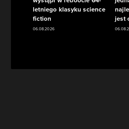
wystąpi w reboocie 64-
jedn
letniego klasyku science
najl
fiction
jest
06.08.2026
06.08.