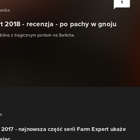
1
owska
t 2018 - recenzja - po pachy w gnoju
bilna z tragicznym portem na Switcha.
na
2017 - najnowsza część serii Farm Expert ukaże
esiąc