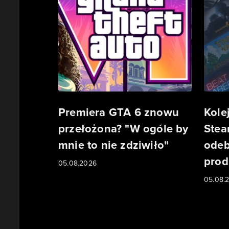
Premiera GTA 6 znowu
Kole
przełożona? "W ogóle by
Stea
mnie to nie zdziwiło"
odeb
prod
05.08.2026
05.08.