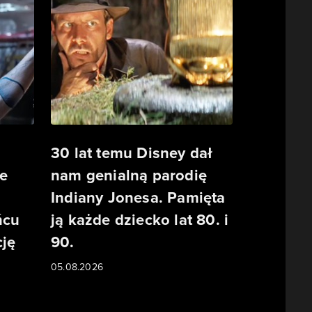
30 lat temu Disney dał
e
nam genialną parodię
Indiany Jonesa. Pamięta
ńcu
ją każde dziecko lat 80. i
ję
90.
05.08.2026