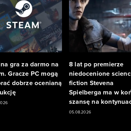
jna gra za darmo na
8 lat po premierze
m. Gracze PC mogą
niedocenione scienc
rać dobrze ocenianą
fiction Stevena
ukcję
Spielberga ma w ko
szansę na kontynuac
2026
05.08.2026