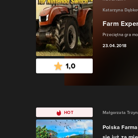
Katarzyna Dąbk
Farm Exper
Przeciętna gra mo
23.04.2018
1,0
HOT
Małgorzata Trzy
Polska Farma 
się już za mi