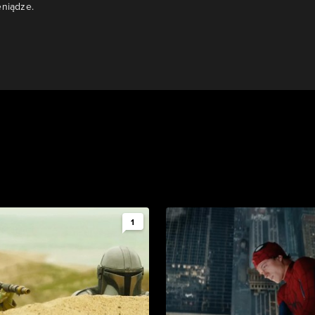
eniądze.
1