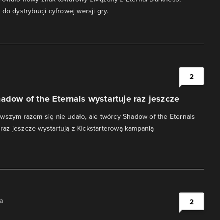
do dystrybucji cyfrowej wersji gry.
i
2
adow of the Eternals wystartuje raz jeszcze
wszym razem się nie udało, ale twórcy Shadow of the Eternals
i raz jeszcze wystartują z Kickstarterową kampanią
na
2