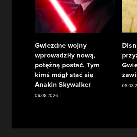
Gwiezdne wojny
Disn
wprowadziły nową,
przy
potężną postać. Tym
Gwie
kimś mógł stać się
zawi
Anakin Skywalker
06.08.
06.08.2026