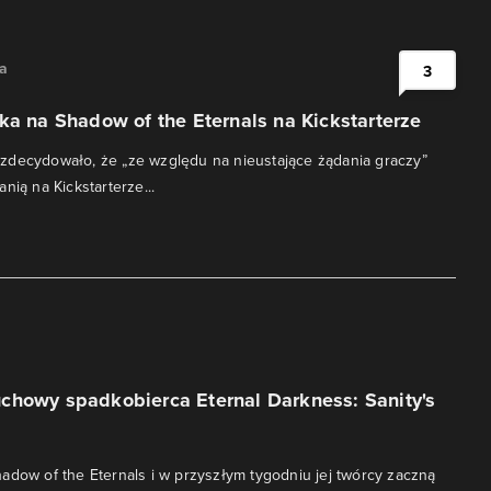
na
3
ka na Shadow of the Eternals na Kickstarterze
zdecydowało, że „ze względu na nieustające żądania graczy”
nią na Kickstarterze...
chowy spadkobierca Eternal Darkness: Sanity's
adow of the Eternals i w przyszłym tygodniu jej twórcy zaczną