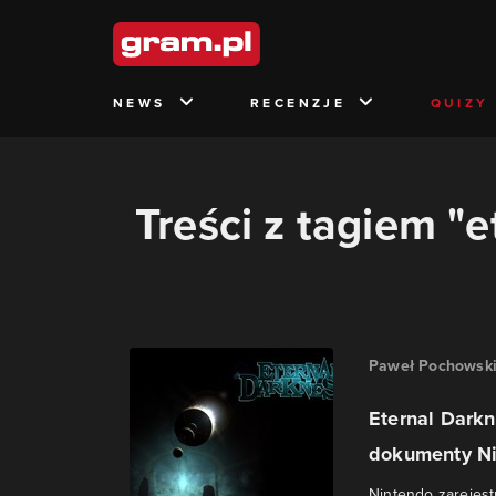
NEWS
RECENZJE
QUIZY
Treści z tagiem "
Paweł Pochowsk
Eternal Darkn
dokumenty N
Nintendo zarejes