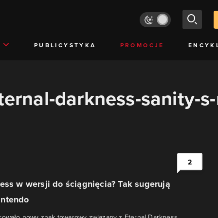
PUBLICYSTYKA
PROMOCJE
ENCYK
eternal-darkness-sanity-s
i
2
ess w wersji do ściągnięcia? Tak sugerują
intendo
trowało nowy znak towarowy związany z Eternal Darkness,