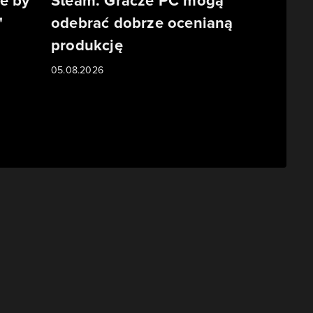
e by
Steam. Gracze PC mogą
"
odebrać dobrze ocenianą
produkcję
05.08.2026