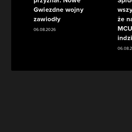
przyznał. Nowe
Spid
Gwiezdne wojny
wszy
zawiodły
że n
MCU 
06.08.2026
indzi
06.08.