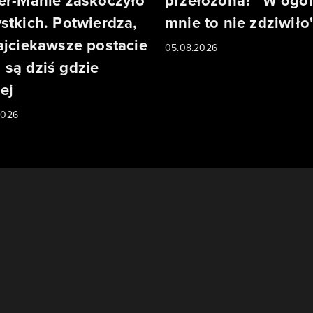
er-Manie zaskoczyło
przełożona? "W ogól
stkich. Potwierdza,
mnie to nie zdziwiło
ajciekawsze postacie
05.08.2026
są dziś gdzie
ej
2026