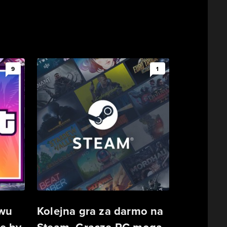
9
1
owu
Kolejna gra za darmo na