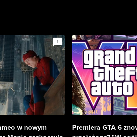
1
cameo w nowym
Premiera GTA 6 zn