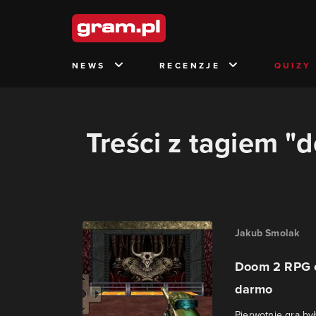
NEWS
RECENZJE
QUIZY
Treści z tagiem "
Jakub Smolak
Doom 2 RPG o
darmo
Pierwotnie gra by