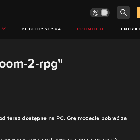
PUBLICYSTYKA
PROMOCJE
ENCYK
doom-2-rpg"
d teraz dostępne na PC. Grę możecie pobrać za
ła wydana na urządzenia działające w oparciu o system iOS.