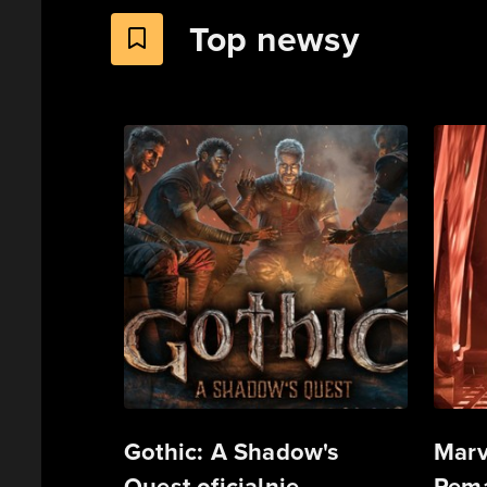
Top newsy
Gothic: A Shadow's
Marv
Quest oficjalnie
Rema