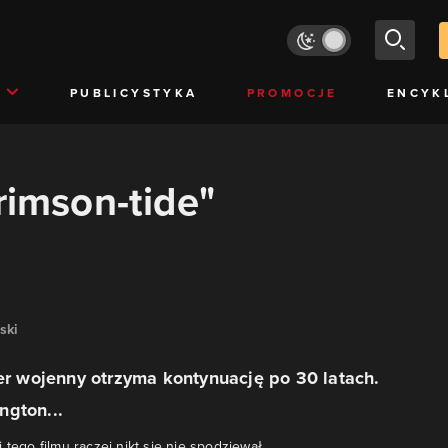
PUBLICYSTYKA
PROMOCJE
ENCYK
rimson-tide"
ski
ler wojenny otrzyma kontynuację po 30 latach.
ngton...
 tego filmu raczej nikt się nie spodziewał.