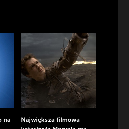
o na
Największa filmowa
katastrofa Marvela ma