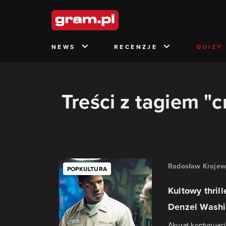
NEWS
RECENZJE
QUIZY
Treści z tagiem "c
Radosław Krajew
POPKULTURA
Kultowy thril
Denzel Washi
Akurat kontynuacji