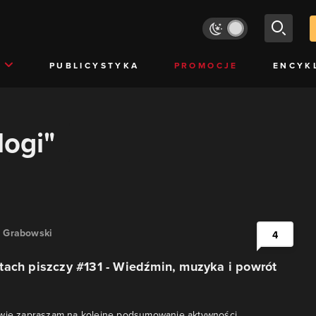
PUBLICYSTYKA
PROMOCJE
ENCYK
logi"
" Grabowski
4
tach piszczy #131 - Wiedźmin, muzyka i powrót
rwie zapraszam na kolejne podsumowanie aktywności