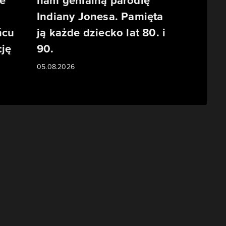
e
nam genialną parodię
Indiany Jonesa. Pamięta
ńcu
ją każde dziecko lat 80. i
ję
90.
05.08.2026