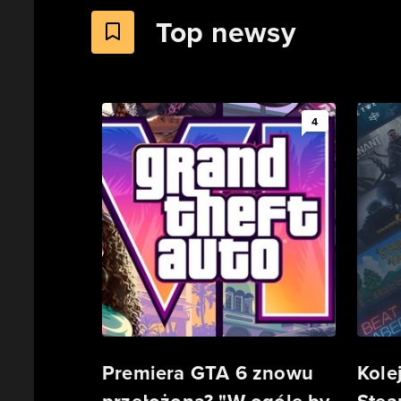
Top newsy
4
Premiera GTA 6 znowu
Kole