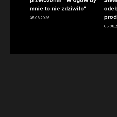
przełożona? "W ogóle by
Stea
mnie to nie zdziwiło"
odeb
prod
05.08.2026
05.08.