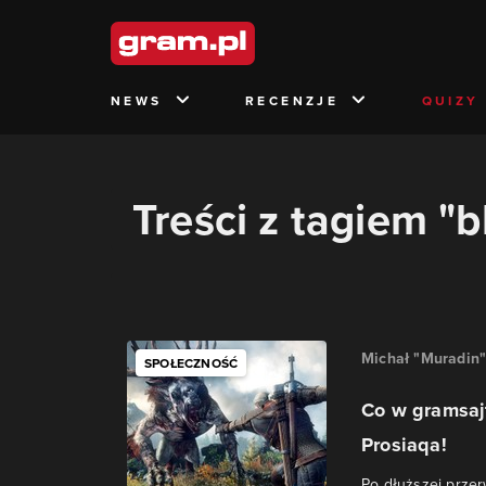
NEWS
RECENZJE
QUIZY
Treści z tagiem "b
Michał "Muradin
SPOŁECZNOŚĆ
Co w gramsaj
Prosiaqa!
Po dłuższej prze