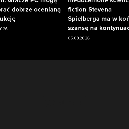
m. Gracze PC mogą
niedocenione scienc
rać dobrze ocenianą
fiction Stevena
ukcję
Spielberga ma w ko
szansę na kontynuac
2026
05.08.2026