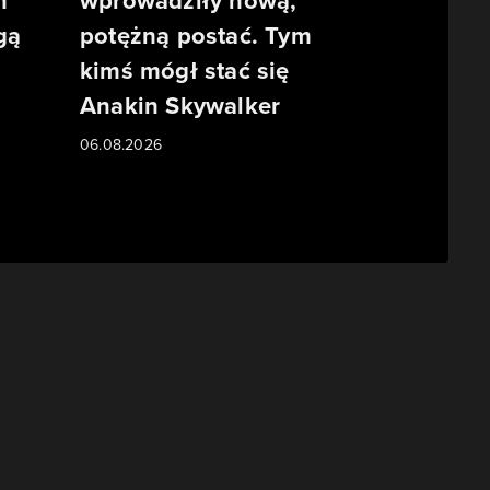
m
wprowadziły nową,
gą
potężną postać. Tym
kimś mógł stać się
Anakin Skywalker
06.08.2026