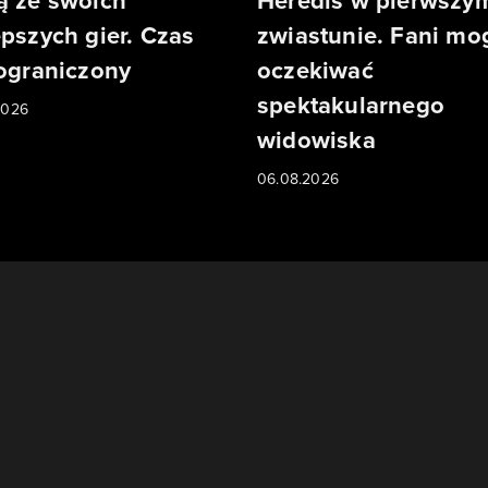
ą ze swoich
Heredis w pierwszy
epszych gier. Czas
zwiastunie. Fani mo
 ograniczony
oczekiwać
spektakularnego
2026
widowiska
06.08.2026