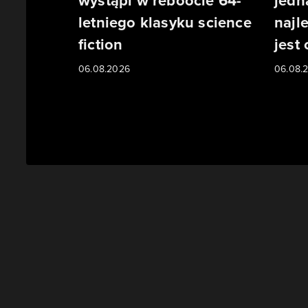
wystąpi w reboocie 64-
jedn
letniego klasyku science
najl
fiction
jest
06.08.2026
06.08.