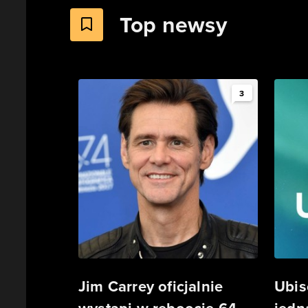
Top newsy
3
Jim Carrey oficjalnie
Ubis