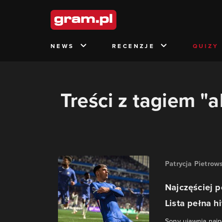
NEWS
RECENZJE
QUIZY
Treści z tagiem "a
Patrycja Pietrow
Najczęściej p
Lista pełna h
Sony ujawnia najp