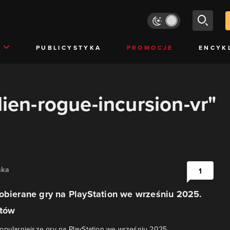
PUBLICYSTYKA
PROMOCJE
ENCYK
lien-rogue-incursion-vr"
ska
1
obierane gry na PlayStation we wrześniu 2025.
itów
opularniejsze gry na PlayStation we wrześniu 2025.