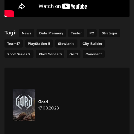
Tagi:
News
Data Premiery
Trailer
PC
Strategia
Team17
PlayStation 5
Słowianie
City-Builder
Xbox Series X
Xbox Series S
Gord
Covenant
Gord
17.08.2023