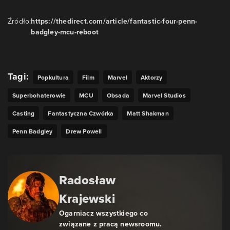
Źródło:
https://thedirect.com/article/fantastic-four-penn-
badgley-mcu-reboot
Tagi:
Popkultura
Film
Marvel
Aktorzy
Superbohaterowie
MCU
Obsada
Marvel Studios
Casting
Fantastyczna Czwórka
Matt Shakman
Penn Badgley
Drew Powell
Radosław
Krajewski
Ogarniacz wszystkiego co
związane z pracą newsroomu.