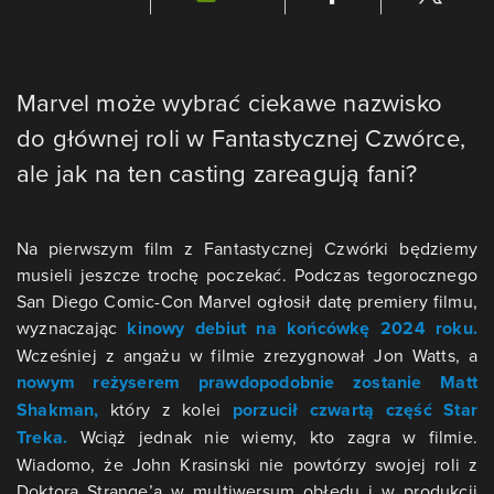
Marvel może wybrać ciekawe nazwisko
do głównej roli w Fantastycznej Czwórce,
ale jak na ten casting zareagują fani?
Na pierwszym film z Fantastycznej Czwórki będziemy
musieli jeszcze trochę poczekać. Podczas tegorocznego
San Diego Comic-Con Marvel ogłosił datę premiery filmu,
wyznaczając
kinowy debiut na końcówkę 2024 roku.
Wcześniej z angażu w filmie zrezygnował Jon Watts, a
nowym reżyserem prawdopodobnie zostanie Matt
Shakman,
który z kolei
porzucił czwartą część Star
Treka.
Wciąż jednak nie wiemy, kto zagra w filmie.
Wiadomo, że John Krasinski nie powtórzy swojej roli z
Doktora Strange’a w multiwersum obłędu i w produkcji