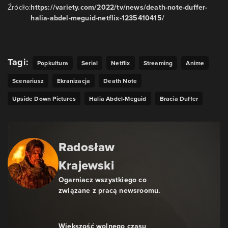
Źródło:
https://variety.com/2022/tv/news/death-note-duffer-
halia-abdel-meguid-netflix-1235410415/
Tagi:
Popkultura
Serial
Netflix
Streaming
Anime
Scenariusz
Ekranizacja
Death Note
Upside Down Pictures
Halia Abdel-Meguid
Bracia Duffer
Radosław
Krajewski
Ogarniacz wszystkiego co
związane z pracą newsroomu.
Większość wolnego czasu