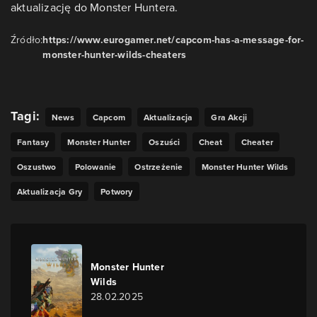
aktualizację do Monster Huntera.
Źródło:
https://www.eurogamer.net/capcom-has-a-message-for-
monster-hunter-wilds-cheaters
Tagi:
News
Capcom
Aktualizacja
Gra Akcji
Fantasy
Monster Hunter
Oszuści
Cheat
Cheater
Oszustwo
Polowanie
Ostrzeżenie
Monster Hunter Wilds
Aktualizacja Gry
Potwory
Monster Hunter
Wilds
28.02.2025