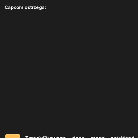
Capcom ostrzega:
Zmodyfikowane dane mogą zakłócać