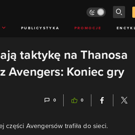
PUBLICYSTYKA
PROMOCJE
ENCYK
ają taktykę na Thanosa
 z Avengers: Koniec gry
0
0
j części Avengersów trafiła do sieci.