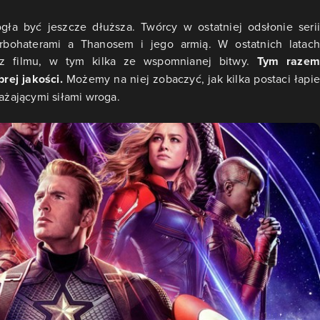
ła być jeszcze dłuższa. Twórcy w ostatniej odsłonie serii
erbohaterami a Thanosem i jego armią. W ostatnich latach
z filmu, w tym kilka ze wspomnianej bitwy.
Tym raze
brej jakości.
Możemy na niej zobaczyć, jak kilka postaci łapie
żającymi siłami wroga.