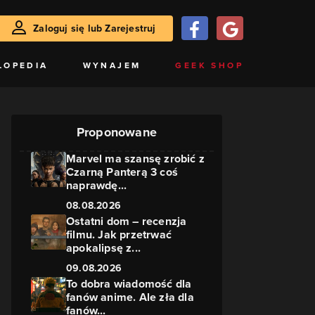
Zaloguj się lub Zarejestruj
LOPEDIA
WYNAJEM
GEEK SHOP
Proponowane
Marvel ma szansę zrobić z
Czarną Panterą 3 coś
naprawdę...
08.08.2026
Ostatni dom – recenzja
filmu. Jak przetrwać
apokalipsę z...
09.08.2026
To dobra wiadomość dla
fanów anime. Ale zła dla
fanów...