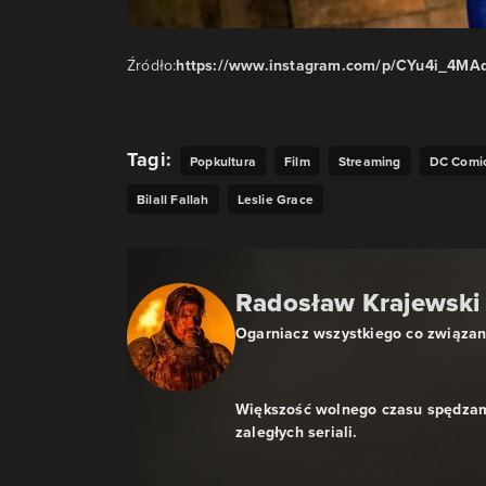
Źródło:
https://www.instagram.com/p/CYu4i_4MA
Tagi:
Popkultura
Film
Streaming
DC Comi
Bilall Fallah
Leslie Grace
Radosław Krajewski
Ogarniacz wszystkiego co związa
Większość wolnego czasu spędzam
zaległych seriali.