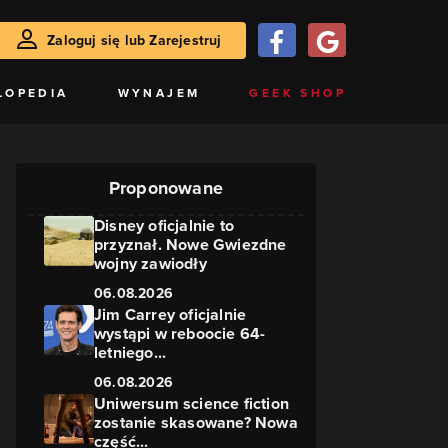
Zaloguj się lub Zarejestruj
LOPEDIA
WYNAJEM
GEEK SHOP
Proponowane
Disney oficjalnie to
przyznał. Nowe Gwiezdne
wojny zawiodły
06.08.2026
Jim Carrey oficjalnie
wystąpi w reboocie 64-
letniego...
06.08.2026
Uniwersum science fiction
zostanie skasowane? Nowa
część...