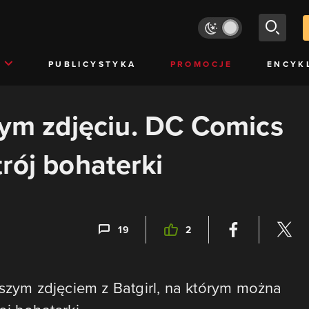
PUBLICYSTYKA
PROMOCJE
ENCYK
zym zdjęciu. DC Comics
rój bohaterki
19
2
wszym zdjęciem z Batgirl, na którym można