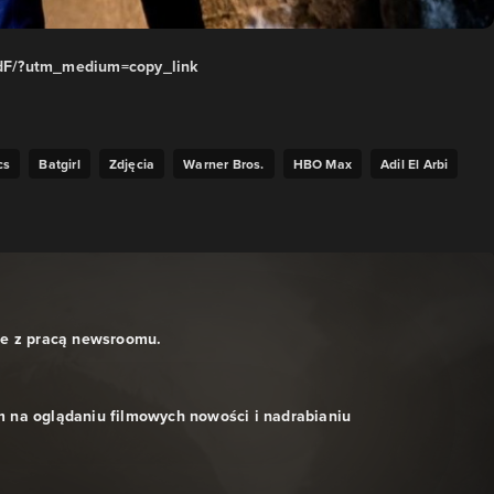
dF/?utm_medium=copy_link
cs
Batgirl
Zdjęcia
Warner Bros.
HBO Max
Adil El Arbi
ne z pracą newsroomu.
 na oglądaniu filmowych nowości i nadrabianiu