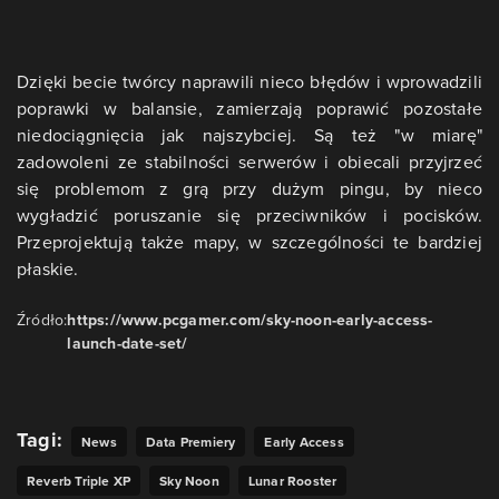
Dzięki becie twórcy naprawili nieco błędów i wprowadzili
poprawki w balansie, zamierzają poprawić pozostałe
niedociągnięcia jak najszybciej. Są też "w miarę"
zadowoleni ze stabilności serwerów i obiecali przyjrzeć
się problemom z grą przy dużym pingu, by nieco
wygładzić poruszanie się przeciwników i pocisków.
Przeprojektują także mapy, w szczególności te bardziej
płaskie.
Źródło:
https://www.pcgamer.com/sky-noon-early-access-
launch-date-set/
Tagi:
News
Data Premiery
Early Access
Reverb Triple XP
Sky Noon
Lunar Rooster