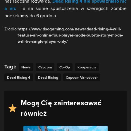
nas radosna rozwałka.
Dead Rising 4 nie spoważniało nic
a nic
- a na sianie spustoszenia w szeregach zombie
poczekamy do 6 grudnia.
Źródło:
https://www.dsogaming.com/news/dead-rising-4-will-
feature-an-online-four-player-mode-but-its-story-mode-
will-be-single-player-only/
Tagi:
News
Capcom
Co-Op
Kooperacja
Dead Rising 4
Dead Rising
Capcom Vancouver
Mogą Cię zainteresować
również