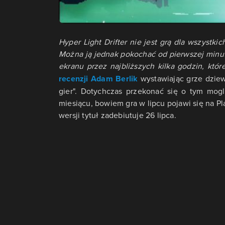
Hyper Light Drifter nie jest grą dla wszystk
Można ją jednak pokochać od pierwszej minuty 
ekranu przez najbliższych kilka godzin, któ
recenzji Adam Berlik
wystawiając grze dziew
gier". Dotychczas przekonać się o tym mogl
miesiącu, bowiem gra w lipcu pojawi się na P
wersji tytuł zadebiutuje 26 lipca.