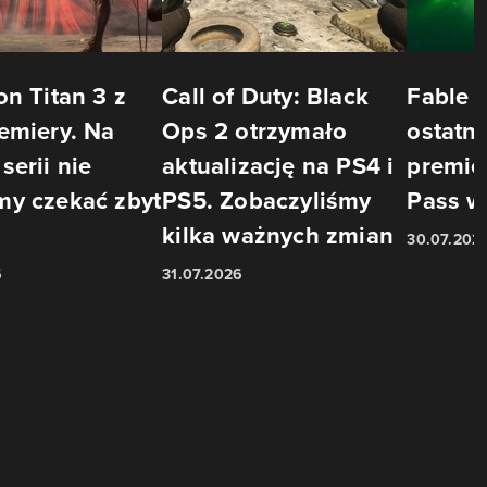
on Titan 3 z
Call of Duty: Black
Fable 
emiery. Na
Ops 2 otrzymało
ostatn
serii nie
aktualizację na PS4 i
premie
my czekać zbyt
PS5. Zobaczyliśmy
Pass w
kilka ważnych zmian
30.07.202
6
31.07.2026