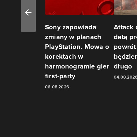
Sony zapowiada
Attack 
zmiany w planach
datą pr
PlayStation. Mowa o
powrót 
korektach w
będzie
harmonogramie gier
długo
first-party
04.08.202
06.08.2026