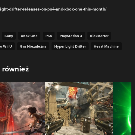
ght-drifter-releases-on-ps4-and-xbox-one-this-month/
Sony
Xbox One
PS4
PlayStation 4
Kickstarter
o Wii U
Gra Niezależna
Hyper Light Drifter
Heart Machine
 również