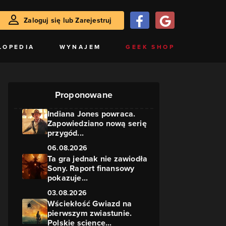
Zaloguj się lub Zarejestruj
LOPEDIA
WYNAJEM
GEEK SHOP
Proponowane
Indiana Jones powraca.
Zapowiedziano nową serię
przygód...
06.08.2026
Ta gra jednak nie zawiodła
Sony. Raport finansowy
pokazuje...
03.08.2026
Wściekłość Gwiazd na
pierwszym zwiastunie.
Polskie science...