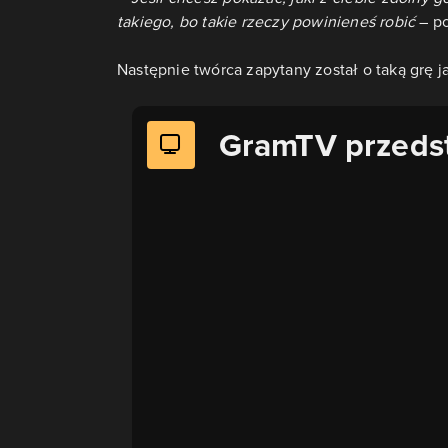
takiego, bo takie rzeczy powinieneś robić
– po
Następnie twórca zapytany został o taką grę j
GramTV przeds