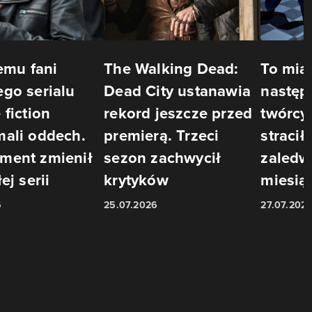
temu fani
The Walking Dead:
To mia
go serialu
Dead City ustanawia
następ
 fiction
rekord jeszcze przed
twórcy
mali oddech.
premierą. Trzeci
stracił
ment zmienił
sezon zachwycił
zaledw
ej serii
krytyków
miesią
6
25.07.2026
27.07.202