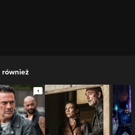
 również
1