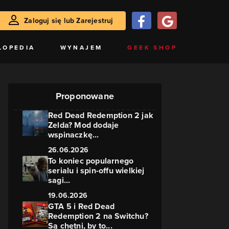
Zaloguj się lub Zarejestruj
LOPEDIA
WYNAJEM
GEEK SHOP
Proponowane
Red Dead Redemption 2 jak
Zelda? Mod dodaje
wspinaczkę...
26.06.2026
To koniec popularnego
serialu i spin-offu wielkiej
sagi...
19.06.2026
GTA 5 i Red Dead
Redemption 2 na Switchu?
Są chętni, by to...