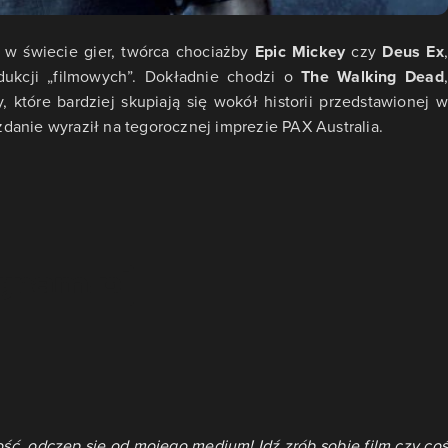
 w świecie gier, twórca chociażby
Epic Mickey
czy
Deus Ex
,
dukcji „filmowych”. Dokładnie chodzi o
The Walking Dead
,
ły, które bardziej skupiają się wokół historii przedstawionej 
 zdanie wyraził na tegorocznej imprezie PAX Australia.
gość, odczep się od mojego medium! Idź zrób sobie film czy coś