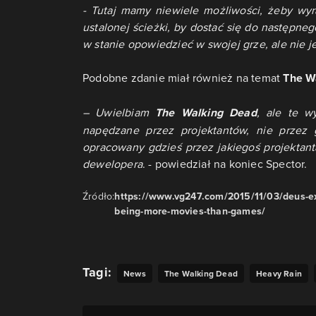
- Tutaj mamy niewiele możliwości, żeby wyra
ustalonej ścieżki, by dostać się do następnego
w stanie opowiedzieć w swojej grze, ale nie jest
Podobne zdanie miał również na temat
The W
– Uwielbiam
The Walking Dead
, ale te w
napędzane przez projektantów, nie przez 
opracowany gdzieś przez jakiegoś projektant
dewelopera
. - powiedział na koniec Spector.
Źródło:
https://www.vg247.com/2015/11/03/deus-ex-
being-more-movies-than-games/
Tagi:
News
The Walking Dead
Heavy Rain