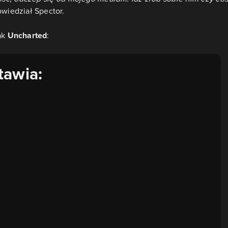
wiedział Spector.
ak
Uncharted
:
tawia: