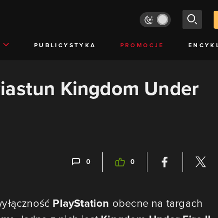
PUBLICYSTYKA
PROMOCJE
ENCYK
iastun Kingdom Under
0
0
 wyłączność
PlayStation
obecne na targach