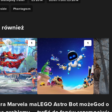
eside
Phantagram
 również
1
1
ra Marvela ma
LEGO Astro Bot może
God of