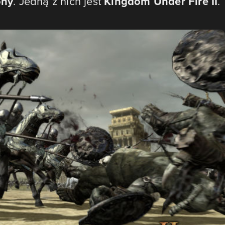
ony
. Jedną z nich jest
Kingdom Under Fire II
.