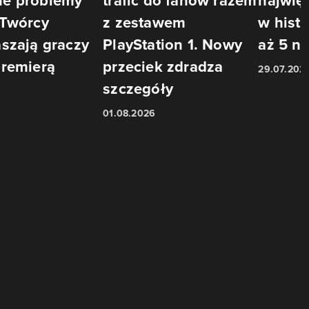
e problemy
trafić do fanów razem
najwię
 Twórcy
z zestawem
w histo
szają graczy
PlayStation 1. Nowy
aż 5 n
premierą
przeciek zdradza
29.07.202
szczegóły
01.08.2026