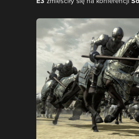
E3
zmieściły się na konferencji
S