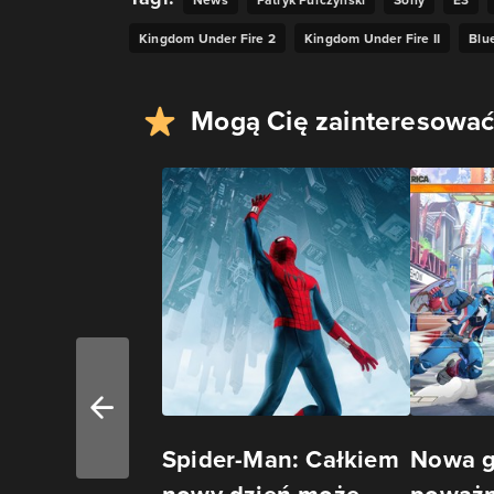
Kingdom Under Fire 2
Kingdom Under Fire II
Blu
Mogą Cię zainteresować
Spider-Man: Całkiem
Nowa g