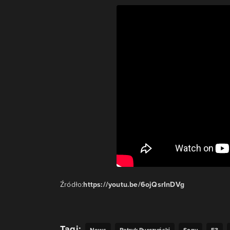
Źródło:
https://youtu.be/6ojQsrInDVg
Tagi:
News
Patryk Purczyński
Sony
E3