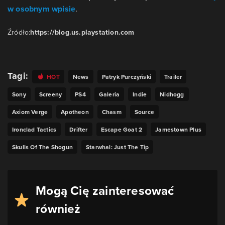
w osobnym wpisie
.
Źródło:
https://blog.us.playstation.com
Tagi:
HOT
News
Patryk Purczyński
Trailer
Sony
Screeny
PS4
Galeria
Indie
Nidhogg
Axiom Verge
Apotheon
Chasm
Source
Ironclad Tactics
Drifter
Escape Goat 2
Jamestown Plus
Skulls Of The Shogun
Starwhal: Just The Tip
Mogą Cię zainteresować
również