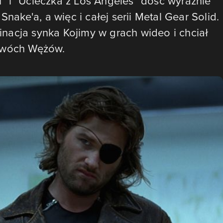
 i "Ucieczka z Los Angeles" dość wyraźnie
Snake'a, a więc i całej serii Metal Gear Solid.
nacja synka Kojimy w grach wideo i chciał
 dwóch Wężów.