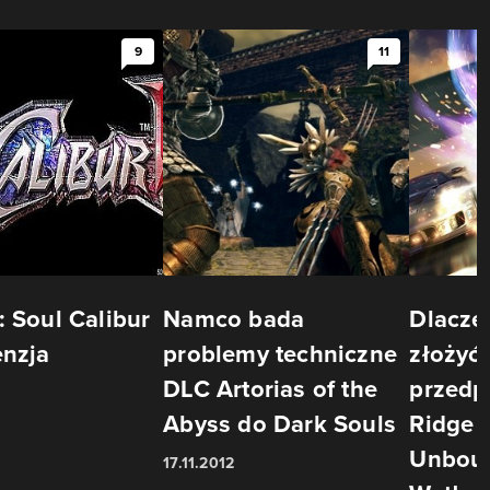
9
11
: Soul Calibur
Namco bada
Dlacze
enzja
problemy techniczne
złożyć
DLC Artorias of the
przedp
Abyss do Dark Souls
Ridge 
Unbou
17.11.2012