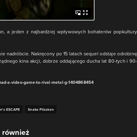
stun, a jeden z najbardziej wpływowych bohaterów popkultury
znie nadróbcie. Nakręcony po 15 latach sequel odstaje odrobinę
ządnego kina akcji, dobrze oddającego ducha lat 80-tych i 90-
had-a-video-game-to-rival-metal-g-1404868454
en's ESCAPE
Snake Plissken
 również