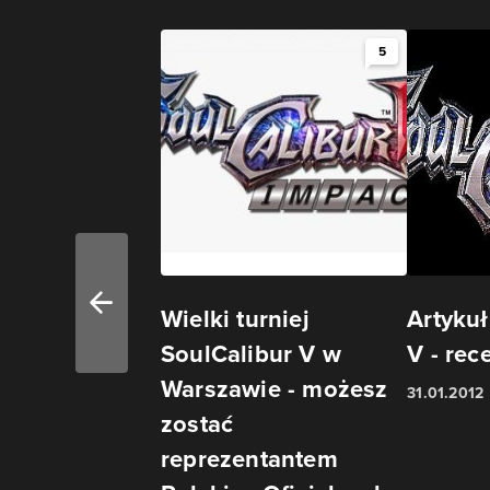
5
Wielki turniej
Artykuł
SoulCalibur V w
V - rec
Warszawie - możesz
31.01.2012
zostać
reprezentantem