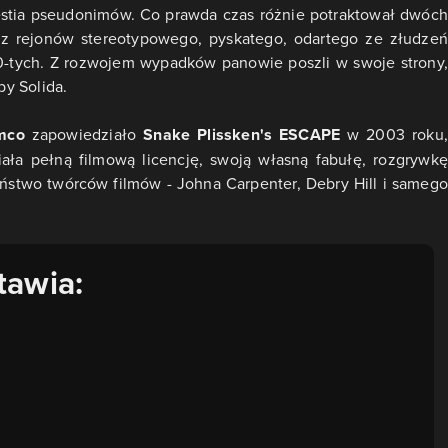
estia pseudonimów. Co prawda czas różnie potraktował dwóch
 z rejonów stereotypowego, pyskatego, odartego ze złudzeń
80-tych. Z rozwojem wypadków panowie poszli w swoje strony,
by Solida.
mco
zapowiedziało
Snake Plissken's ESCAPE
w 2003 roku,
iała pełną filmową licencję, swoją własną fabułę, rozgrywkę
ństwo twórców filmów - Johna Carpenter, Debry Hill i samego
tawia: