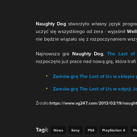
Naughty Dog
stworzyło własny język progra
uczyć się wszystkiego od zera - wyjaśnił
Well
nie będzie wiązało się z rozpoczynaniem wsz
Najnowsza gra
Naughty Dog
,
The Last of
rozpoczęło już prace nad nową grą, która traf
Zamów grę The Last of Us w sklepie 
Zamów grę The Last of Us w edycji Jo
Źródło:
https://www.vg247.com/2013/02/19/naughty
Tagi:
News
Sony
PS4
PlayStation 4
Pl