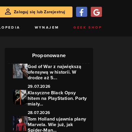
Zaloguj się lub Zarejestruj
LOPEDIA
WYNAJEM
GEEK SHOP
Proponowane
God of War z największą
ofensywą w historii. W
drodze aż 5...
29.07.2026
Klasyczne Black Opsy
hitem na PlayStation. Porty
miały...
28.07.2026
Tom Holland ujawnia plany
Marvela. Wie już, jak
Spider-Man...