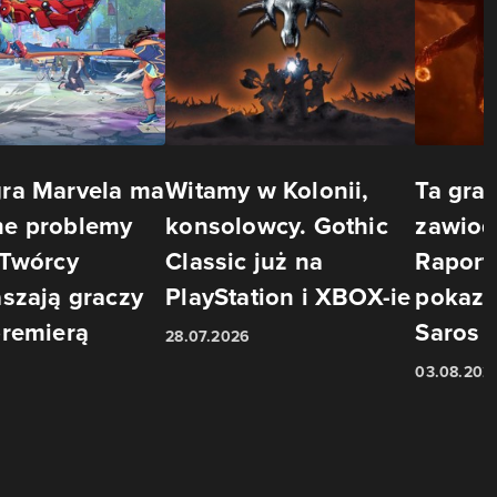
ra Marvela ma
Witamy w Kolonii,
Ta gra 
e problemy
konsolowcy. Gothic
zawiod
 Twórcy
Classic już na
Raport
szają graczy
PlayStation i XBOX-ie
pokazu
premierą
Saros
28.07.2026
03.08.202