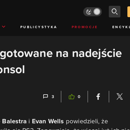
PUBLICYSTYKA
PROMOCJE
ENCYK
gotowane na nadejście
onsol
3
0
 Balestra
i
Evan Wells
powiedzieli, że