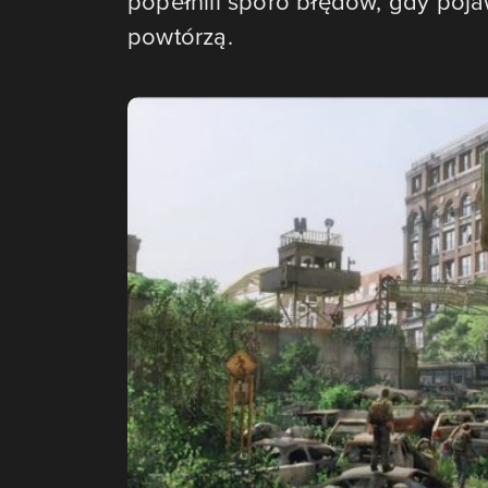
popełnili sporo błędów, gdy pojaw
powtórzą.