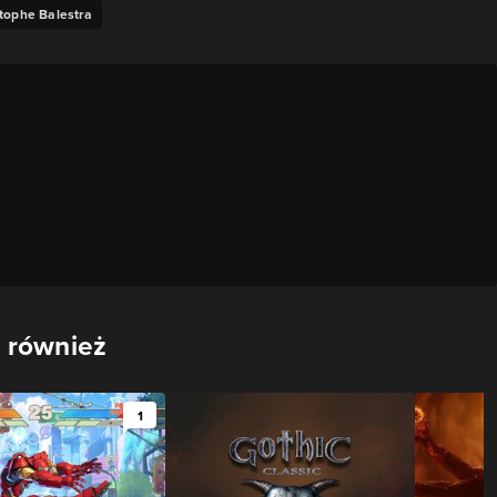
tophe Balestra
 również
1