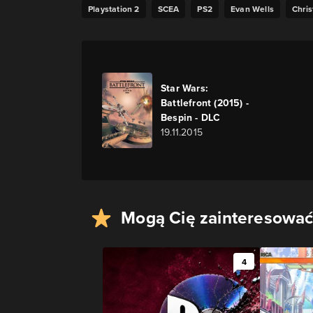
Playstation 2
SCEA
PS2
Evan Wells
Chris
Star Wars:
Battlefront (2015) -
Bespin - DLC
19.11.2015
Mogą Cię zainteresować
4