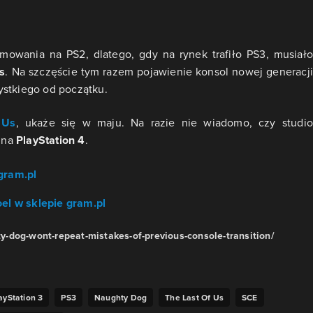
mowania na PS2, dlatego, gdy na rynek trafiło PS3, musiało
s
. Na szczęście tym razem pojawienie konsol nowej generacji
ystkiego od początku.
 Us
, ukaże się w maju. Na razie nie wiadomo, czy studio
i na
PlayStation 4
.
gram.pl
el w sklepie gram.pl
-dog-wont-repeat-mistakes-of-previous-console-transition/
ayStation 3
PS3
Naughty Dog
The Last Of Us
SCE