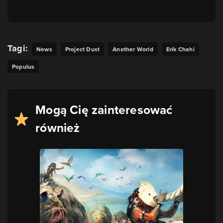
Tagi:
News
Project Dust
Another World
Erik Chahi
Populus
Mogą Cię zainteresować
również