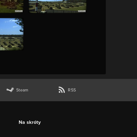
Steam
RSS
Na skróty