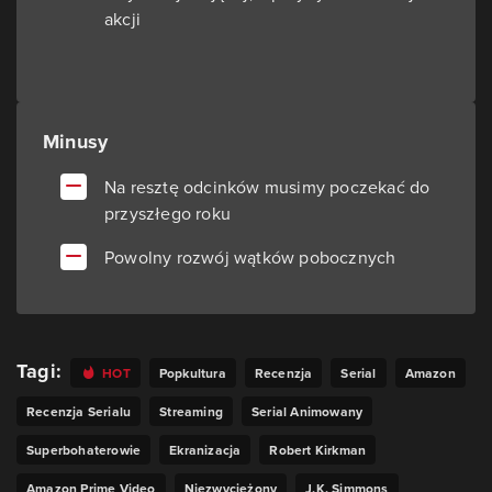
akcji
Minusy
Na resztę odcinków musimy poczekać do
przyszłego roku
Powolny rozwój wątków pobocznych
Tagi:
HOT
Popkultura
Recenzja
Serial
Amazon
Recenzja Serialu
Streaming
Serial Animowany
Superbohaterowie
Ekranizacja
Robert Kirkman
Amazon Prime Video
Niezwyciężony
J.K. Simmons