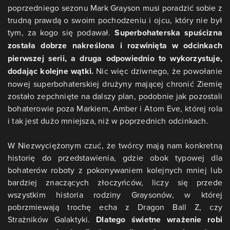
poprzedniego sezonu Mark Grayson musi poradzić sobie z
trudną prawdą o swoim pochodzeniu i ojcu, który nie był
tym, za kogo się podawał.
Superbohaterska spuścizna
została dobrze nakreślona i rozwinięta w odcinkach
pierwszej serii, a druga odpowiednio to wykorzystuje,
dodając kolejne wątki.
Nic więc dziwnego, że powołanie
nowej superbohaterskiej drużyny mającej chronić Ziemię
zostało zepchnięte na dalszy plan, podobnie jak pozostali
bohaterowie poza Markiem, Amber i Atom Eve, której rola
i tak jest dużo mniejsza, niż w poprzednich odcinkach.
W Niezwyciężonym czuć, że twórcy mają nam konkretną
historię do przedstawienia, gdzie obok typowej dla
bohaterów roboty z pokonywaniem kolejnych mniej lub
bardziej znaczących złoczyńców, liczy się przede
wszystkim historia rodziny Graysonów, w której
pobrzmiewają trochę echa z Dragon Ball Z, czy
Strażników Galaktyki.
Dlatego świetne wrażenie robi